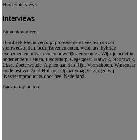
Home
/
Interviews
Interviews
Binnenkort meer…
Honsbeek Media verzorgt professionele livestreams voor
sportwedstrijden, bedrijfsevenementen, webinars, hybride
evenementen, uitvaarten en huwelijksceremonies. Wij zijn actief in
onder andere Leiden, Leiderdorp, Oegstgeest, Katwijk, Noordwijk,
Lisse, Zoeterwoude, Alphen aan den Rijn, Voorschoten, Wassenaar
en de rest van Zuid-Holland. Op aanvraag verzorgen wij
livestreamproducties door heel Nederland.
Back to top button